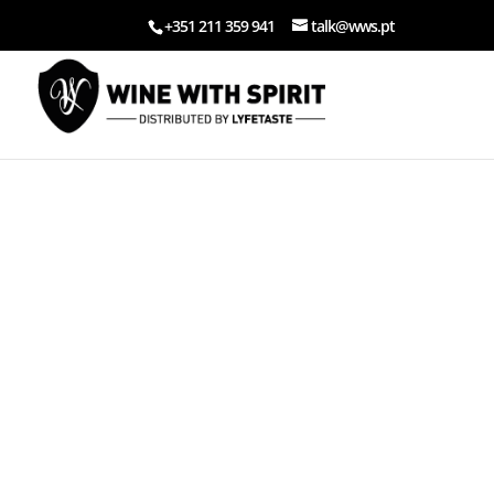
+351 211 359 941
talk@wws.pt