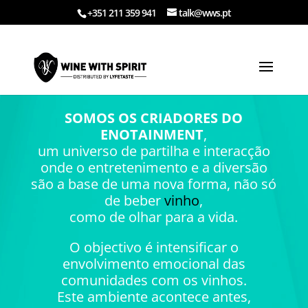
+351 211 359 941
talk@wws.pt
SOMOS OS CRIADORES DO
ENOTAINMENT
,
um universo de partilha e interacção
onde o entretenimento e a diversão
são a base de uma nova forma, não só
de beber
vinho
,
como de olhar para a vida.
O objectivo é intensificar o
envolvimento emocional das
comunidades com os vinhos.
Este ambiente acontece antes,