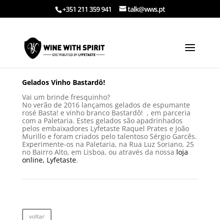
+351 211 359 941
talk@wws.pt
Gelados Vinho Bastardô!
Vai um brinde fresquinho?
No verão de 2016 lançamos gelados de espumante
rosé Basta! e vinho branco Bastardô! , em parceria
com a Paletaria. Estes gelados são apadrinhados
pelos embaixadores Lyfetaste Raquel Prates e João
Murillo e foram criados pelo talentoso Sérgio Garcês.
Experimente-os na Paletaria, na Rua Luz Soriano, 25
no Bairro Alto, em Lisboa, ou através da nossa
loja
online, Lyfetaste
.
voltar