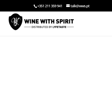
+351 211 359 941
talk@wws.pt