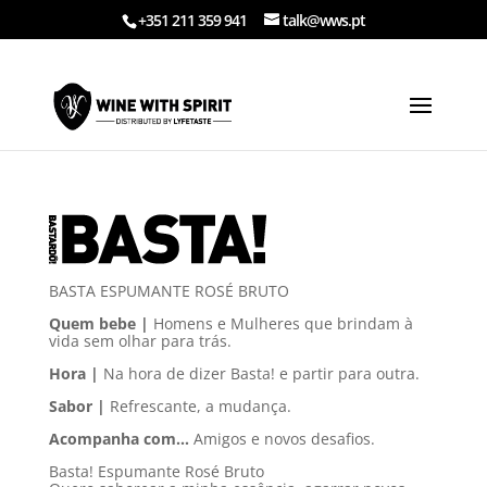
+351 211 359 941
talk@wws.pt
BASTA ESPUMANTE ROSÉ BRUTO
Quem bebe |
Homens e Mulheres que brindam à
vida sem olhar para trás.
Hora |
Na hora de dizer Basta! e partir para outra.
Sabor |
Refrescante, a mudança.
Acompanha com…
Amigos e novos desafios.
Basta! Espumante Rosé Bruto