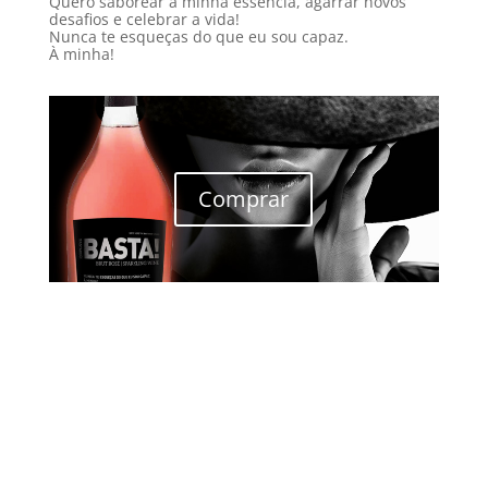
Quero saborear a minha essência, agarrar novos
desafios e celebrar a vida!
Nunca te esqueças do que eu sou capaz.
À minha!
Comprar