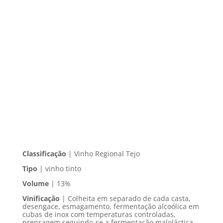
Classificação
| Vinho Regional Tejo
Tipo
| vinho tinto
Volume
| 13%
Vinificação
| Colheita em separado de cada casta,
desengace, esmagamento, fermentação alcoólica em
cubas de inox com temperaturas controladas,
prensagem seguindo-se a fermentação maloláctica