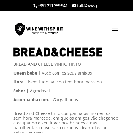
+351 211 359 941
talk@wws.pt
BREAD AND CHEESE VINHO TINTO
Quem bebe |
Você com os seus amigos
Hora
|
Nem tudo na vida tem hora marcada
Sabor
|
Agradável
Acompanha com…
Gargalhadas
Bread and Cheese tinto companha os momentos
sem hora marcada, em que os amigos vão chegando
e ocupando o seu lugar nos brindes e nas
barulhentas conversas cruzadas, divertidas, ao
sabor das uvas.