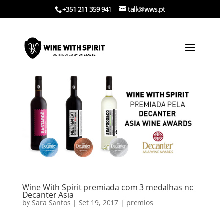
+351 211 359 941
talk@wws.pt
Wine With Spirit premiada com 3 medalhas no
Decanter Asia
by
Sara Santos
|
Set 19, 2017
|
premios