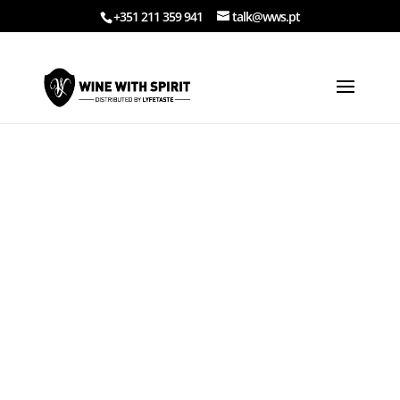
+351 211 359 941
talk@wws.pt