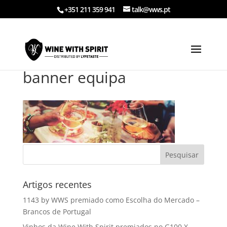
+351 211 359 941
talk@wws.pt
banner equipa
Artigos recentes
1143 by WWS premiado como Escolha do Mercado –
Brancos de Portugal
Vinhos da Wine With Spirit premiados no G100 X