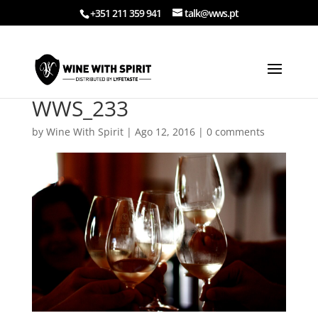
+351 211 359 941
talk@wws.pt
WWS_233
by
Wine With Spirit
|
Ago 12, 2016
|
0 comments