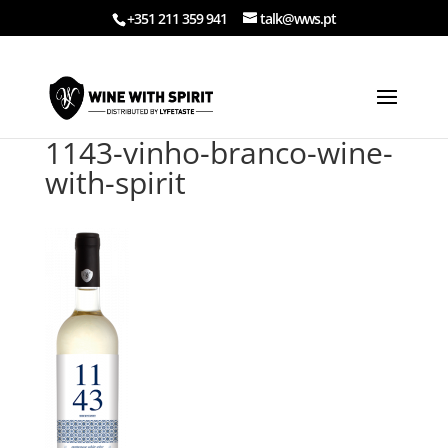
+351 211 359 941
talk@wws.pt
1143-vinho-branco-wine-
with-spirit