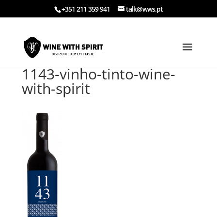
+351 211 359 941
talk@wws.pt
1143-vinho-tinto-wine-
with-spirit