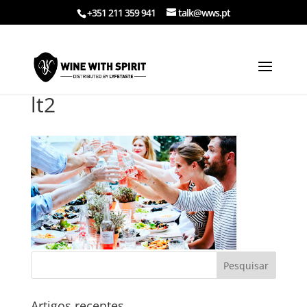
+351 211 359 941
talk@wws.pt
lt2
Artigos recentes