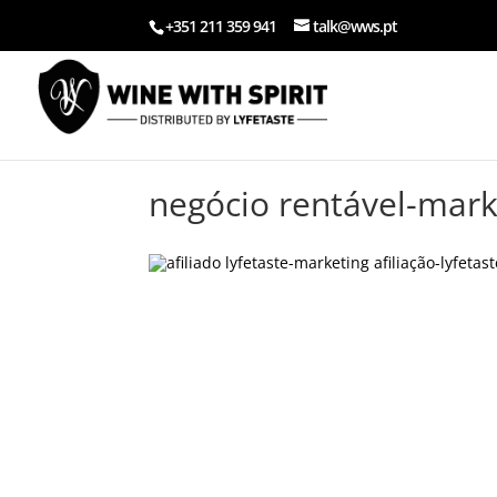
+351 211 359 941
talk@wws.pt
negócio rentável-marke