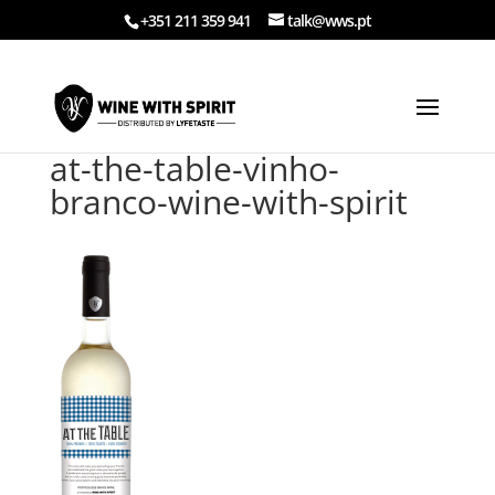
+351 211 359 941
talk@wws.pt
at-the-table-vinho-
branco-wine-with-spirit