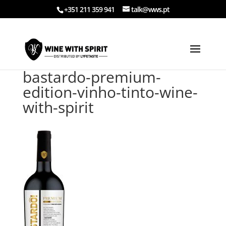
+351 211 359 941
talk@wws.pt
bastardo-premium-
edition-vinho-tinto-wine-
with-spirit