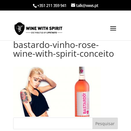
+351 211 359 941
talk@wws.pt
bastardo-vinho-rose-
wine-with-spirit-conceito