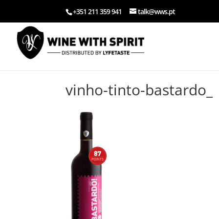
+351 211 359 941
talk@wws.pt
vinho-tinto-bastardo_