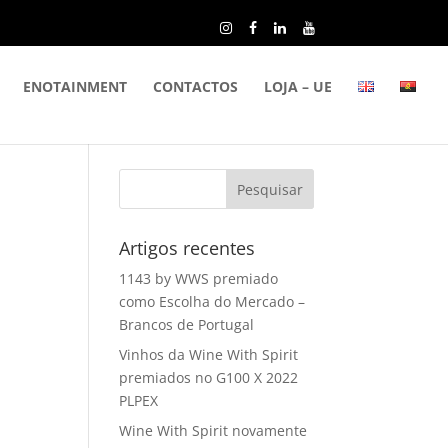
ENOTAINMENT
CONTACTOS
LOJA – UE
Artigos recentes
1143 by WWS premiado
como Escolha do Mercado –
Brancos de Portugal
Vinhos da Wine With Spirit
premiados no G100 X 2022
PLPEX
Wine With Spirit novamente