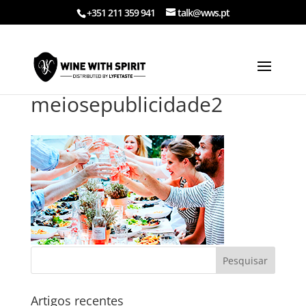
+351 211 359 941
talk@wws.pt
meiosepublicidade2
Artigos recentes