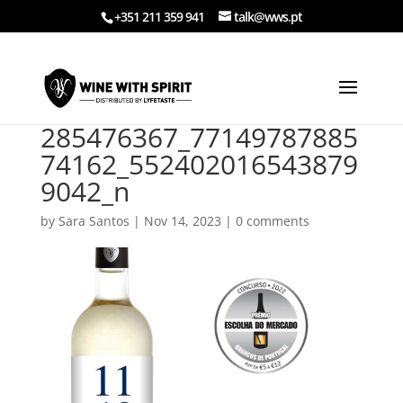
+351 211 359 941
talk@wws.pt
285476367_77149787885
74162_552402016543879
9042_n
by
Sara Santos
|
Nov 14, 2023
|
0 comments