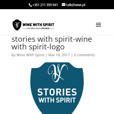
+351 211 359 941
talk@wws.pt
stories with spirit-wine
with spirit-logo
by
Wine With Spirit
|
Mai 18, 2017
|
0 comments