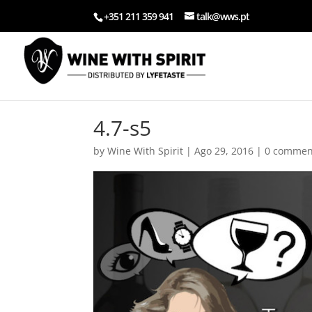
+351 211 359 941
talk@wws.pt
4.7-s5
by
Wine With Spirit
|
Ago 29, 2016
|
0 commen