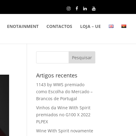
ENOTAINMENT
CONTACTOS
LOJA – UE
Artigos recentes
1143 by WWS premiado
como Escolha do Mercado –
Brancos de Portugal
Vinhos da Wine With Spirit
premiados no G100 X 2022
PLPEX
Wine With Spirit novamente