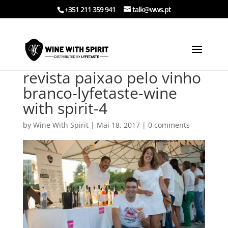
+351 211 359 941
talk@wws.pt
revista paixao pelo vinho
branco-lyfetaste-wine
with spirit-4
by
Wine With Spirit
|
Mai 18, 2017
|
0 comments