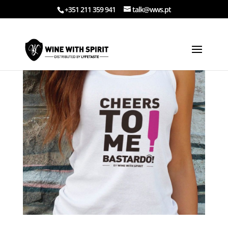
+351 211 359 941
talk@wws.pt